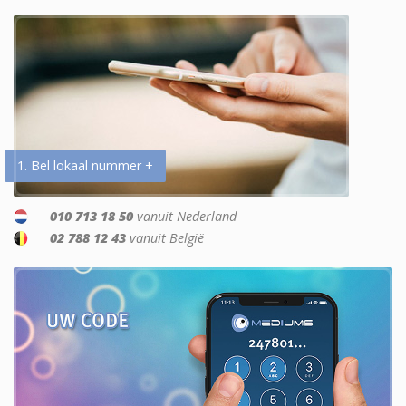
1. Bel lokaal nummer +
010 713 18 50
vanuit Nederland
02 788 12 43
vanuit België