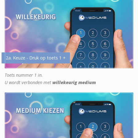
2a. Keuze - Druk op toets 1 +
Toets nummer 1 in.
U wordt verbonden met
willekeurig medium