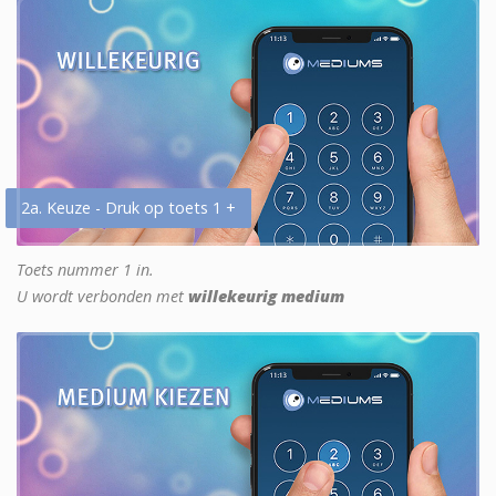
2a. Keuze - Druk op toets 1 +
Toets nummer 1 in.
U wordt verbonden met
willekeurig medium