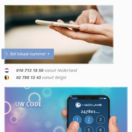
1. Bel lokaal nummer +
010 713 18 50
vanuit Nederland
02 788 12 43
vanuit België