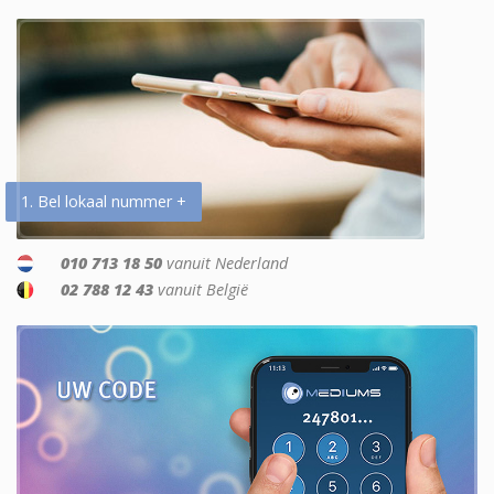
1. Bel lokaal nummer +
010 713 18 50
vanuit Nederland
02 788 12 43
vanuit België