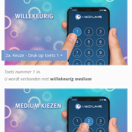
2a. Keuze - Druk op toets 1 +
Toets nummer 1 in.
U wordt verbonden met
willekeurig medium