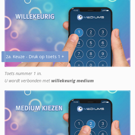
2a. Keuze - Druk op toets 1 +
Toets nummer 1 in.
U wordt verbonden met
willekeurig medium