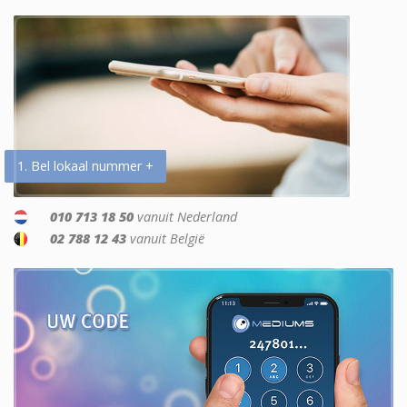
1. Bel lokaal nummer +
010 713 18 50
vanuit Nederland
02 788 12 43
vanuit België