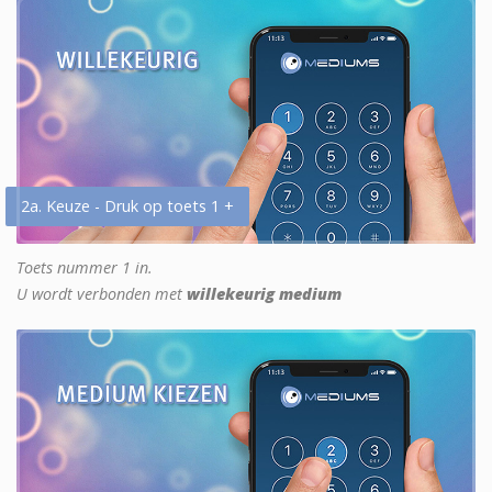
2a. Keuze - Druk op toets 1 +
Toets nummer 1 in.
U wordt verbonden met
willekeurig medium