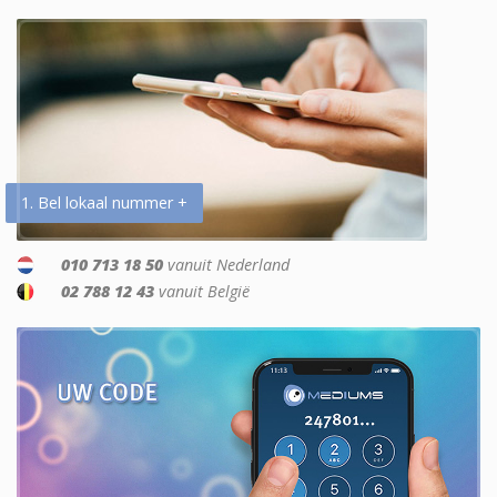
1. Bel lokaal nummer +
010 713 18 50
vanuit Nederland
02 788 12 43
vanuit België