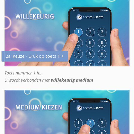
2a. Keuze - Druk op toets 1 +
Toets nummer 1 in.
U wordt verbonden met
willekeurig medium