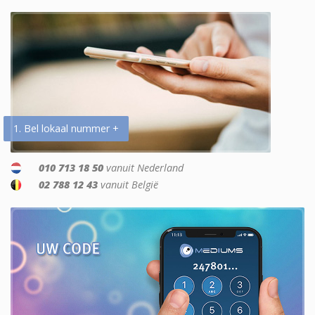
1. Bel lokaal nummer +
010 713 18 50
vanuit Nederland
02 788 12 43
vanuit België