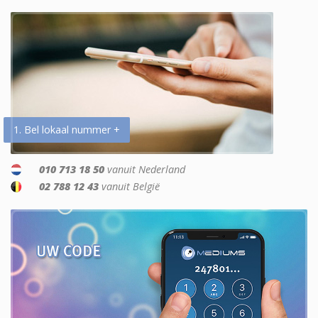
1. Bel lokaal nummer +
010 713 18 50
vanuit Nederland
02 788 12 43
vanuit België