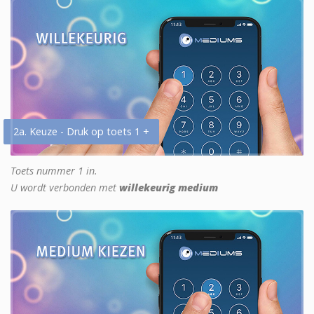
2a. Keuze - Druk op toets 1 +
Toets nummer 1 in.
U wordt verbonden met
willekeurig medium